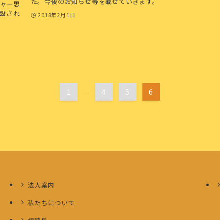
た。今後のお知らせ等を載せていきます。
ャー思
設され
2018年2月1日
1
...
4
5
6
法人案内
私たちについて