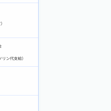
定）
金
ソリン代支給）